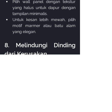
Pilih wall panel dengan tekstur 
yang halus untuk dapur dengan 
tampilan minimalis.
Untuk kesan lebih mewah, pilih 
motif marmer atau batu alam 
yang elegan.
8. Melindungi Dinding 
dari Kerusakan
Selain memberikan tampilan estetis, 
wall panel juga berfungsi sebagai 
pelindung dinding dari minyak, air, dan 
panas. Area di sekitar kompor dan 
wastafel seringkali terkena cipratan air 
atau minyak, dan wall panel bisa 
melindungi dinding Anda dari 
kerusakan.