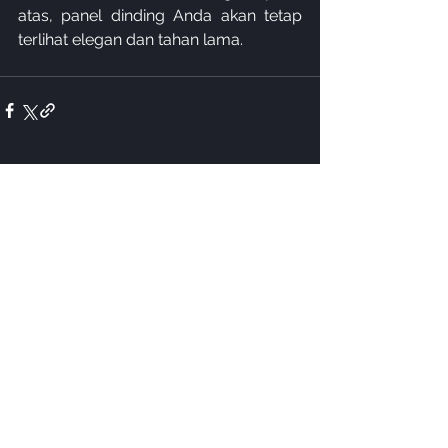
atas, panel dinding Anda akan tetap 
terlihat elegan dan tahan lama.
See All
Recent Posts