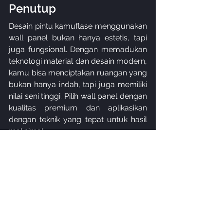
Penutup
Desain pintu kamuflase menggunakan 
wall panel bukan hanya estetis, tapi 
juga fungsional. Dengan memadukan 
teknologi material dan desain modern, 
kamu bisa menciptakan ruangan yang 
bukan hanya indah, tapi juga memiliki 
nilai seni tinggi. Pilih wall panel dengan 
kualitas premium dan aplikasikan 
dengan teknik yang tepat untuk hasil 
maksimal.
Tanyakan Langsung Ke Marketing 
Kami Wall Panel Kamuflase
KLIK DISINI!
Gratis 3D Design sebelum eksekusi 