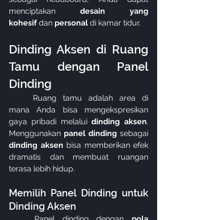
menciptakan 
desain yang 
kohesif
 dan 
personal
 di kamar tidur.
Dinding Aksen di Ruang 
Tamu dengan Panel 
Dinding
	Ruang tamu adalah area di 
mana Anda bisa mengekspresikan 
gaya pribadi melalui 
dinding aksen
. 
Menggunakan 
panel dinding
 sebagai 
dinding aksen
 bisa memberikan efek 
dramatis dan membuat ruangan 
terasa lebih hidup.
Memilih Panel Dinding untuk 
Dinding Aksen
	Panel dinding dengan 
pola 