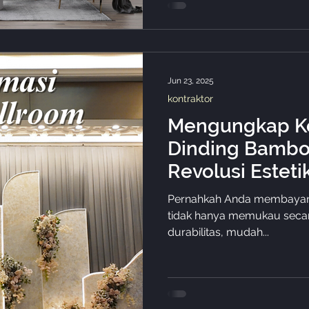
Jun 23, 2025
kontraktor
Mengungkap Ke
Dinding Bamboo
Revolusi Esteti
Keberlanjutan I
Pernahkah Anda membayang
tidak hanya memukau secar
durabilitas, mudah...