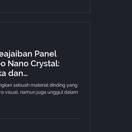
ajaiban Panel
 Nano Crystal:
ka dan
nterior Anda
kan sebuah material dinding yang
a visual, namun juga unggul dalam